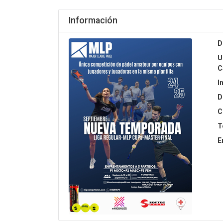
Información
D
U
C
I
D
C
T
E