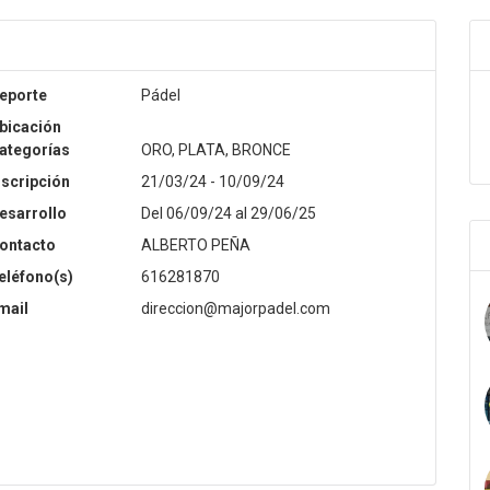
eporte
Pádel
bicación
ategorías
ORO, PLATA, BRONCE
nscripción
21/03/24 - 10/09/24
esarrollo
Del 06/09/24 al 29/06/25
.
ontacto
ALBERTO PEÑA
eléfono(s)
616281870
mail
direccion@majorpadel.com