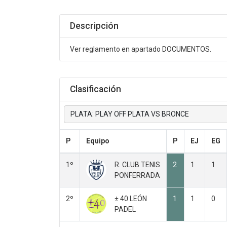
.
Descripción
Ver reglamento en apartado DOCUMENTOS.
.
Clasificación
PLATA: PLAY OFF PLATA VS BRONCE
P
Equipo
P
EJ
EG
1º
R. CLUB TENIS
2
1
1
PONFERRADA
2º
± 40 LEÓN
1
1
0
PADEL