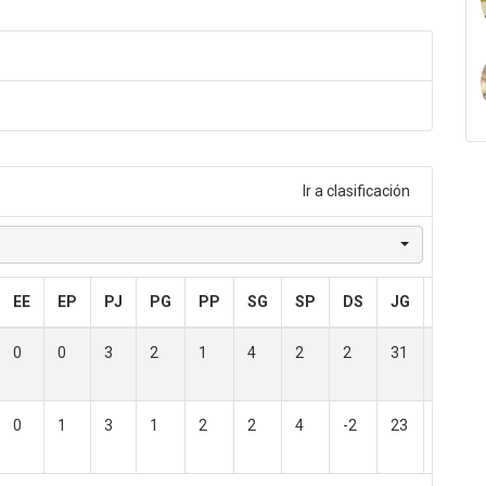
.
Ir a clasificación
EE
EP
PJ
PG
PP
SG
SP
DS
JG
JP
0
0
3
2
1
4
2
2
31
23
0
1
3
1
2
2
4
-2
23
31