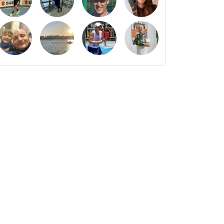
DJ
8
-8